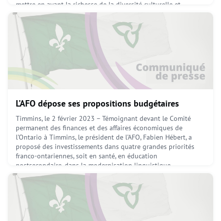
mettre en avant la richesse de la diversité culturelle et
linguistique présente dans notre société, en par
February 22, 2023
L’AFO dépose ses propositions budgétaires
Timmins, le 2 février 2023 – Témoignant devant le Comité
permanent des finances et des affaires économiques de
l’Ontario à Timmins, le président de l’AFO, Fabien Hébert, a
proposé des investissements dans quatre grandes priorités
franco-ontariennes, soit en santé, en éducation
postsecondaire, dans la modernisation linguistique
provinciale et dans la lutte à la pénurie de main-d’oeuvre
francophone
February 13, 2023