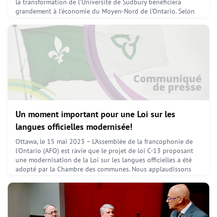
la transformation de l’Université de Sudbury bénéficiera
grandement à l’économie du Moyen-Nord de l’Ontario. Selon
une étude d’impact économique réalisée pour le compte de
l’Assemblée de la francophonie de l’Ontario (AFO) et de
l’Université de Sudbury, l’institution franco-ontari
May 24, 2023
Un moment important pour une Loi sur les
langues officielles modernisée!
Ottawa, le 15 mai 2023 – L'Assemblée de la francophonie de
l'Ontario (AFO) est ravie que le projet de loi C-13 proposant
une modernisation de la Loi sur les langues officielles a été
adopté par la Chambre des communes. Nous applaudissons
cette étape importante vers la modernisation de la loi.Le
projet de loi C-13 reconnaît l'importance de la dualité
linguistique du Canada et renforce la protection
May 15, 2023