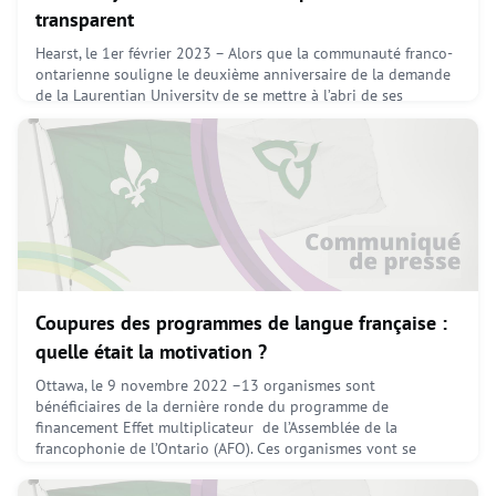
transparent
Hearst, le 1er février 2023 – Alors que la communauté franco-
ontarienne souligne le deuxième anniversaire de la demande
de la Laurentian University de se mettre à l’abri de ses
créanciers, le président de l’Assemblée de la francophonie de
l’Ontario (AFO), Fabien Hébert, demande que la planification
stratégique que produira l’institution dans la prochaine année
« se fasse dans la plus grande transp
February 13, 2023
Coupures des programmes de langue française :
quelle était la motivation ?
Ottawa, le 9 novembre 2022 –13 organismes sont
bénéficiaires de la dernière ronde du programme de
financement Effet multiplicateur de l’Assemblée de la
francophonie de l’Ontario (AFO). Ces organismes vont se
partager 194 563$ pour financer des projets destinés en
priorité au développement de services pour les femmes et les