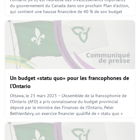
du gouvernement du Canada dans son prochain Plan d’action,
qui contient une hausse financière de 40 % de son budget
comparativement au précédent.L’AFO trouve prometteur ces
premières informations sur le nouveau Plan d’action aux
langues officielles 2023-2028, qui comprend quatre
April 9, 2023
Un budget «statu quo» pour les francophones de
l’Ontario
Ottawa, le 23 mars 2023 – L’Assemblée de la francophonie de
l’Ontario (AFO) a pris connaissance du budget provincial
déposé par le ministre des Finances de l’Ontario, Peter
Bethlenfalvy, un exercice financier qualifié de « statu quo »
par le président de l’organisme, Fabien Hébert.L’AFO constate
une augmentation de 700 000 $ du budget du ministère des
Affaires francophones de l’Ontario (MAFO). Bie
April 9, 2023