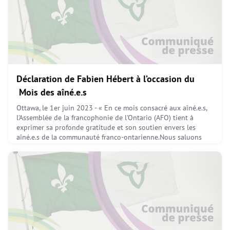
June 2, 2023
Déclaration de Fabien Hébert à l’occasion du
Mois des aîné.e.s
Ottawa, le 1er juin 2023 - « En ce mois consacré aux aîné.e.s,
l'Assemblée de la francophonie de l'Ontario (AFO) tient à
exprimer sa profonde gratitude et son soutien envers les
aîné.e.s de la communauté franco-ontarienne.Nous saluons
nos aîné.e.s qui ont posé les bases de notre communauté
francophone et qui continuent d'être une source d'inspiration
pour les générations à venir. Leur héritage rep
June 1, 2023