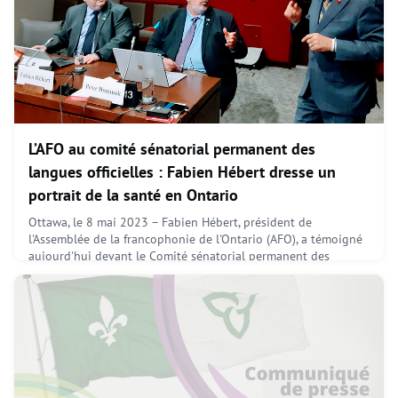
L’AFO au comité sénatorial permanent des
langues officielles : Fabien Hébert dresse un
portrait de la santé en Ontario
Ottawa, le 8 mai 2023 – Fabien Hébert, président de
l'Assemblée de la francophonie de l'Ontario (AFO), a témoigné
aujourd'hui devant le Comité sénatorial permanent des
langues officielles dans le cadre de son étude au sujet des
services de santé dans les communautés de langue officielle
en situation minoritaire. Lors de son allocution, M. Hébert a
abordé les thèmes portant sur les principaux défis
May 8, 2023