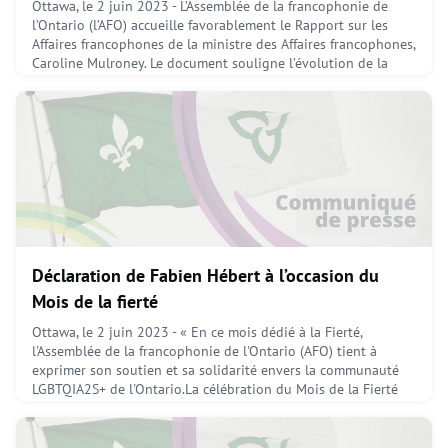
Ottawa, le 2 juin 2023 - L’Assemblée de la francophonie de
l’Ontario (l’AFO) accueille favorablement le Rapport sur les
Affaires francophones de la ministre des Affaires francophones,
Caroline Mulroney. Le document souligne l’évolution de la
Stratégie ontarienne pour les services en français en lien avec
les grands défis de la communauté francophone. L’AFO
reconnaît les avancées importantes telles
June 2, 2023
Déclaration de Fabien Hébert à l’occasion du
Mois de la fierté
Ottawa, le 2 juin 2023 - « En ce mois dédié à la Fierté,
l'Assemblée de la francophonie de l'Ontario (AFO) tient à
exprimer son soutien et sa solidarité envers la communauté
LGBTQIA2S+ de l'Ontario.La célébration du Mois de la Fierté
est une occasion importante, car elle nous invite à célébrer la
diversité, l'inclusion et l'égalité. Elle nous rappelle également
l'importance de respecter et de valo