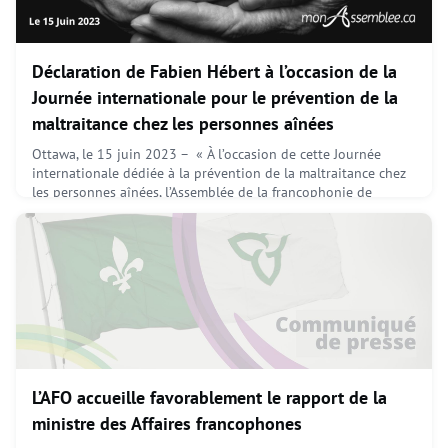
Déclaration de Fabien Hébert à l’occasion de la
Journée internationale pour le prévention de la
maltraitance chez les personnes aînées
Ottawa, le 15 juin 2023 – « À l’occasion de cette Journée
internationale dédiée à la prévention de la maltraitance chez
les personnes aînées, l’Assemblée de la francophonie de
l’Ontario (AFO) désire attirer l’attention sur ce problème
crucial qui affecte également nos aîné.e.s francophones.La
maltraitance envers les personnes aînées est une
préoccupation majeure qui requiert une mobilisation coll
June 15, 2023
L’AFO accueille favorablement le rapport de la
ministre des Affaires francophones