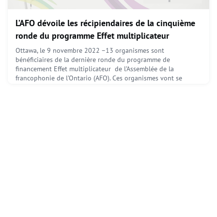
L’AFO dévoile les récipiendaires de la cinquième
ronde du programme Effet multiplicateur
Ottawa, le 9 novembre 2022 –13 organismes sont
bénéficiaires de la dernière ronde du programme de
financement Effet multiplicateur de l’Assemblée de la
francophonie de l’Ontario (AFO). Ces organismes vont se
partager 194 563$ pour financer des projets destinés en
priorité au développement de services pour les femmes et les
immigrant.e.s, ainsi qu’à la création et au maintien d’emplois
dans le Sud
February 13, 2023