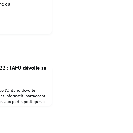
ine du
22 : l’AFO dévoile sa
de l'Ontario dévoile
ent informatif partageant
s aux partis politiques et
les candidats en vue de la
rovinciale.Inspiré du
les des formations
bjectif de nourrir la