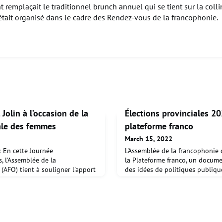
 remplaçait le traditionnel brunch annuel qui se tient sur la coll
était organisé dans le cadre des Rendez-vous de la francophonie.
Jolin à l’occasion de la
Élections provinciales 20
ale des femmes
plateforme franco
March 15, 2022
« En cette Journée
L'Assemblée de la francophonie 
, l'Assemblée de la
la Plateforme franco, un docum
(AFO) tient à souligner l'apport
des idées de politiques publique
'échelle mondiale dans
à toutes les candidates et tous 
 Cet apport transparaît également
prochaine campagne électorale p
 de notre communauté franco-
format des plateformes électora
anco-ontariennes ont été, et le
politiques, le document a pour o
dans la déf
réflexion des pa