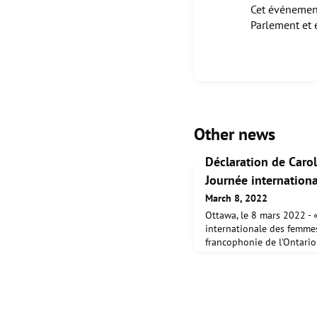
Cet événement
Parlement et 
Other news
Déclaration de Carol 
Journée internation
March 8, 2022
Ottawa, le 8 mars 2022 - 
internationale des femmes
francophonie de l'Ontario 
important des femmes à l
l'évolution des sociétés.
ici, en Ontario au coeur
ontarienne. Les femmes fr
sont encore, très actives 