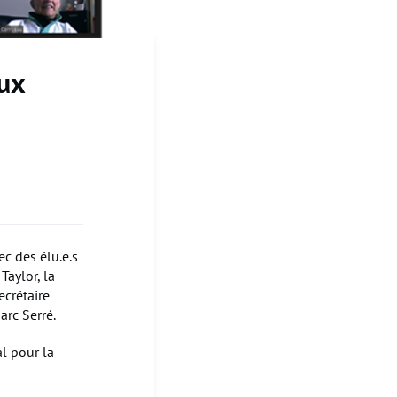
aux
c des élu.e.s
Taylor, la
ecrétaire
arc Serré.
l pour la