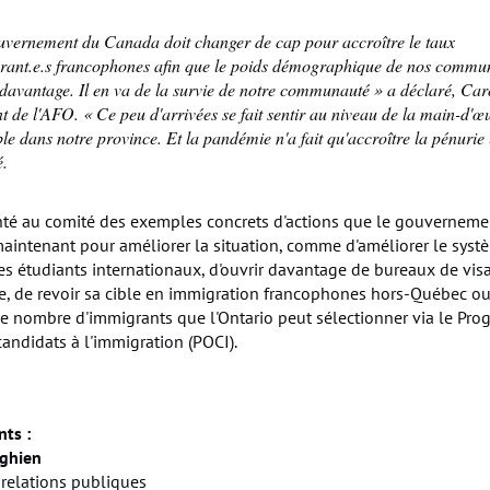
uvernement du Canada doit changer de cap pour accroître le taux
rant.e.s francophones afin que le poids démographique de nos commu
e davantage. Il en va de la survie de notre communauté » a déclaré, Caro
t de l'AFO. « Ce peu d'arrivées se fait sentir au niveau de la main-d'œ
le dans notre province. Et la pandémie n'a fait qu'accroître la pénurie »
é.
nté au comité des exemples concrets d'actions que le gouverneme
aintenant pour améliorer la situation, comme d'améliorer le systè
es étudiants internationaux, d'ouvrir davantage de bureaux de visa
, de revoir sa cible en immigration francophones hors-Québec o
e nombre d'immigrants que l'Ontario peut sélectionner via le Pr
candidats à l'immigration (POCI).
ts :
rghien
 relations publiques