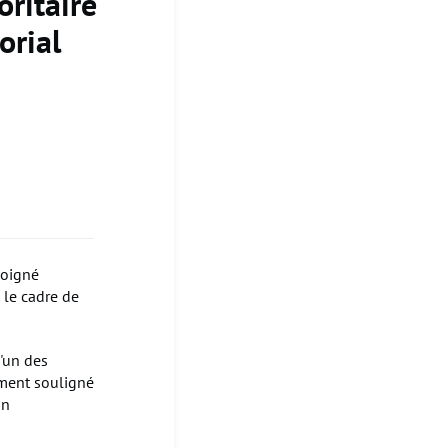
ritaire
orial
moigné
 le cadre de
'un des
ement souligné
on