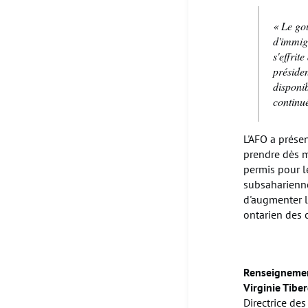
« Le go
d'immig
s'effrit
présiden
disponib
continu
L'AFO a prése
prendre dès m
permis pour l
subsaharienne
d'augmenter l
ontarien des 
Renseignemen
Virginie Tibe
Directrice des