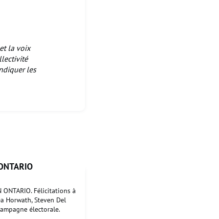
et la voix
lectivité
ndiquer les
 ONTARIO
NTARIO. Félicitations à
ea Horwath, Steven Del
campagne électorale.