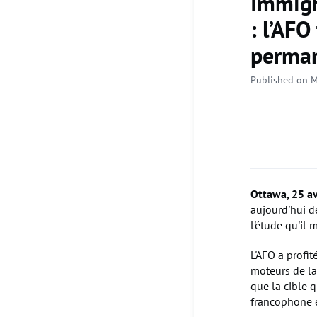
Immigr
: l’AF
perman
Published on M
Ottawa, 25 av
aujourd'hui d
l'étude qu'il
L'AFO a profi
moteurs de la
que la cible 
francophone es