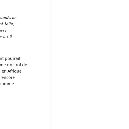
nautés ne
l Jolin,
uvre
 a-t-il
nt pourrait
me d'octroi de
 en Afrique
u encore
ogramme