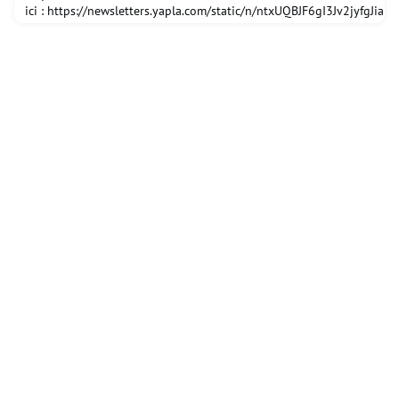
ici : https://newsletters.yapla.com/static/n/ntxUQBJF6gI3Jv2jyfgJiaRu