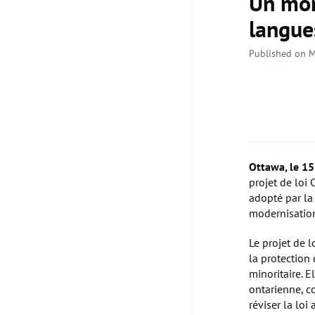
Un mom
langue
Published on M
Ottawa, le 1
projet de loi 
adopté par l
modernisation
Le projet de 
la protection
minoritaire. 
ontarienne, c
réviser la lo