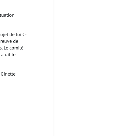
tuation
jet de loi C-
preuve de
. Le comité
a dit le
 Ginette