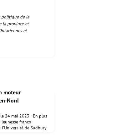
 politique de la
e la province et
Ontariennes et
un moteur
en-Nord
, le 24 mai 2023 - En plus
a jeunesse franco-
e l’Université de Sudbury
onomie du Moyen-Nord de
pact économique réalisée