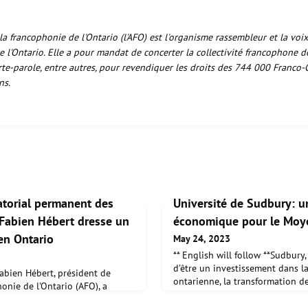
la francophonie de l'Ontario (l'AFO) est l'organisme rassembleur et la voix
 l'Ontario. Elle a pour mandat de concerter la collectivité francophone d
te-parole, entre autres, pour revendiquer les droits des 744 000 Franco-
ns.
atorial permanent des
Université de Sudbury: 
: Fabien Hébert dresse un
économique pour le Moy
 en Ontario
May 24, 2023
** English will follow **Sudbury
d’être un investissement dans l
abien Hébert, président de
ontarienne, la transformation d
onie de l'Ontario (AFO), a
bénéficiera grandement à l’éc
ant le Comité sénatorial
l’Ontario. Selon une étude d’im