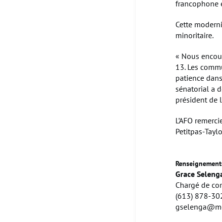
francophone e
Cette moderni
minoritaire.
« Nous encour
13. Les commu
patience dan
sénatorial a d
président de 
L’AFO remercie
Petitpas-Taylo
Renseignements
Grace Seleng
Chargé de co
(613) 878-30
gselenga@mo