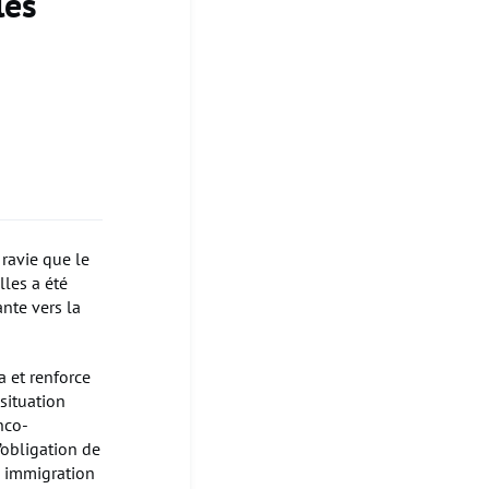
les
 ravie que le
lles a été
nte vers la
a et renforce
situation
nco-
’obligation de
n immigration